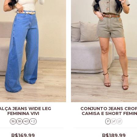
ALÇA JEANS WIDE LEG
CONJUNTO JEANS CRO
FEMININA VIVI
CAMISA E SHORT FEMI
ÁGATA
36
38
40
+ 2
P
M
G
R$169,99
R$189,99