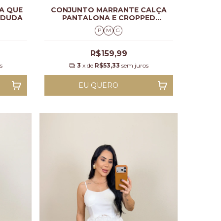
A QUE
CONJUNTO MARRANTE CALÇA
O DUDA
PANTALONA E CROPPED
FEMININO SARAH
P
M
G
R$159,99
s
3
x de
R$53,33
sem juros
EU QUERO