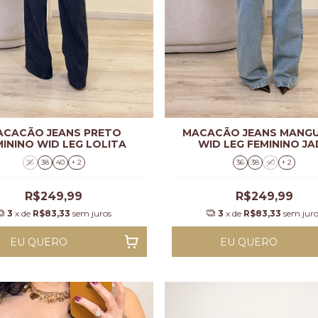
ACACÃO JEANS PRETO
MACACÃO JEANS MANGU
MININO WID LEG LOLITA
WID LEG FEMININO JA
36
38
40
+ 2
36
38
40
+ 2
R$249,99
R$249,99
3
x de
R$83,33
sem juros
3
x de
R$83,33
sem juro
EU QUERO
EU QUERO