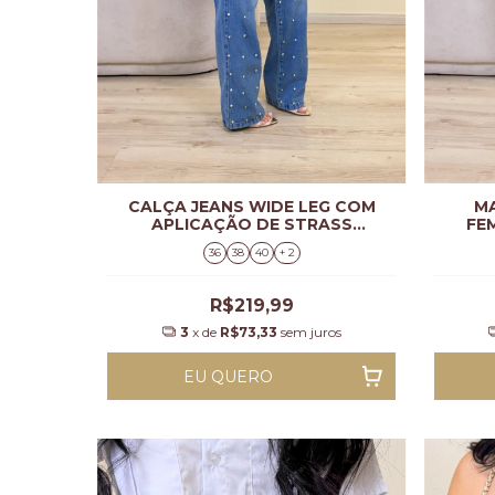
CALÇA JEANS WIDE LEG COM
M
APLICAÇÃO DE STRASS
FE
FEMININA EVELYN
36
38
40
+ 2
R$219,99
3
x de
R$73,33
sem juros
EU QUERO