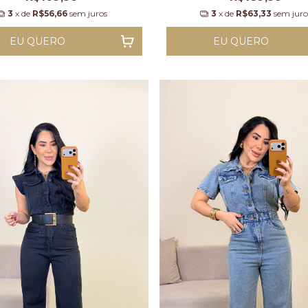
3
x de
R$56,66
sem juros
3
x de
R$63,33
sem juro
EU QUERO
EU QUERO