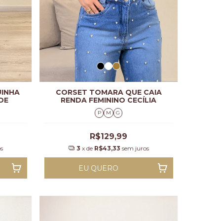
INHA
CORSET TOMARA QUE CAIA
DE
RENDA FEMININO CECÍLIA
P
M
G
R$129,99
s
3
x de
R$43,33
sem juros
EU QUERO