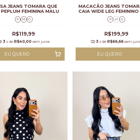
SA JEANS TOMARA QUE
MACACÃO JEANS TOMAR
 PEPLUM FEMININA MALU
CAIA WIDE LEG FEMININ
P
M
G
P
M
G
R$119,99
R$199,99
3
x de
R$40,00
sem juros
3
x de
R$66,66
sem juro
EU QUERO
EU QUERO