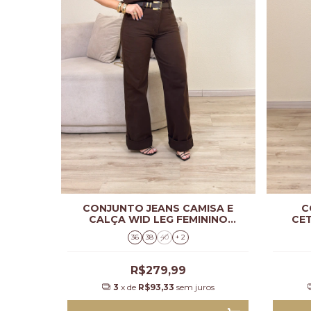
CONJUNTO JEANS CAMISA E
C
CALÇA WID LEG FEMININO
CE
JULIA
36
38
40
+ 2
R$279,99
3
x de
R$93,33
sem juros