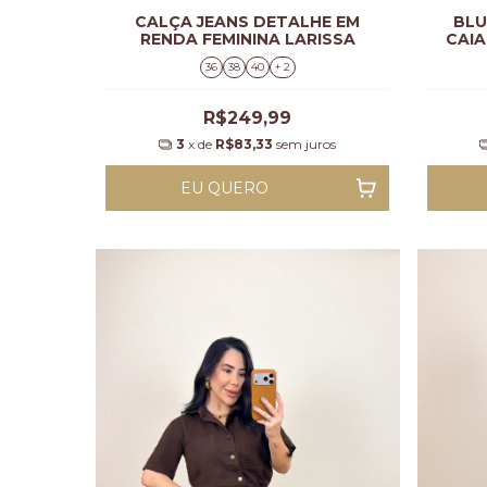
CALÇA JEANS DETALHE EM
BLU
RENDA FEMININA LARISSA
CAIA
36
38
40
+ 2
R$249,99
3
x de
R$83,33
sem juros
EU QUERO