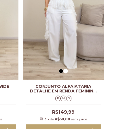
WIDE
CONJUNTO ALFAIATARIA
DETALHE EM RENDA FEMININO
BIA
P
M
G
R$149,99
os
3
x de
R$50,00
sem juros