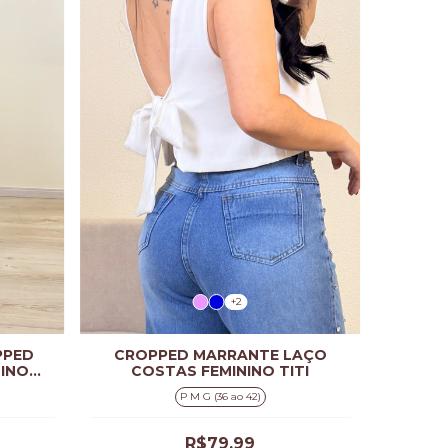
+2
PPED
CROPPED MARRANTE LAÇO
NINO
COSTAS FEMININO TITI
P M G (36 ao 42)
R$79,99