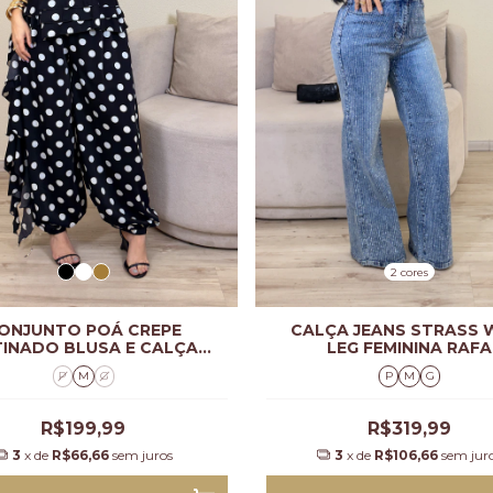
2 cores
ONJUNTO POÁ CREPE
CALÇA JEANS STRASS 
TINADO BLUSA E CALÇA
LEG FEMININA RAFA
FEMININO ANA
P
M
G
P
M
G
R$199,99
R$319,99
3
x de
R$66,66
sem juros
3
x de
R$106,66
sem jur