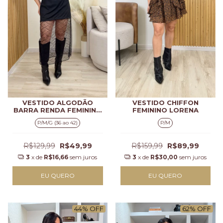
VESTIDO ALGODÃO
VESTIDO CHIFFON
BARRA RENDA FEMININO
FEMININO LORENA
MILA
P/M/G (36 ao 42)
P/M
R$129,99
R$49,99
R$159,99
R$89,99
3
x de
R$16,66
sem juros
3
x de
R$30,00
sem juros
EU QUERO
EU QUERO
44
%
OFF
62
%
OFF