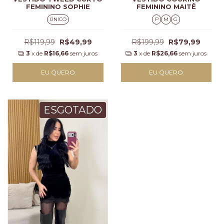
FEMININO SOPHIE
FEMININO MAITÊ
ÚNICO
P
M
G
R$119,99
R$49,99
R$199,99
R$79,99
3
x de
R$16,66
sem juros
3
x de
R$26,66
sem juros
EU QUERO
EU QUERO
ESGOTADO