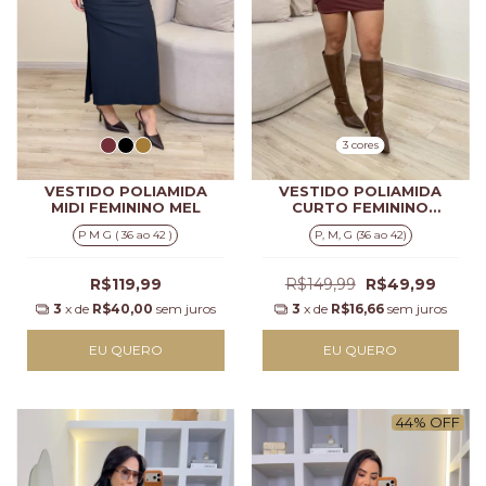
3 cores
VESTIDO POLIAMIDA
VESTIDO POLIAMIDA
MIDI FEMININO MEL
CURTO FEMININO
SABRINA
P M G ( 36 ao 42 )
P, M, G (36 ao 42)
R$119,99
R$149,99
R$49,99
3
x de
R$40,00
sem juros
3
x de
R$16,66
sem juros
EU QUERO
EU QUERO
44
%
OFF