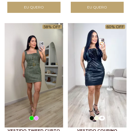
EU QUERO
EU QUERO
58
%
OFF
60
%
OFF
+1
VESTIDO TWEED CURTO
VESTIDO COURINO