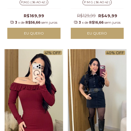
P,M,G ( 36 AO 42 )
P M G ( 36 AO 42 )
R$169,99
R$129,99
R$49,99
3
x de
R$56,66
sem juros
3
x de
R$16,66
sem juros
EU QUERO
EU QUERO
41
%
OFF
40
%
OFF