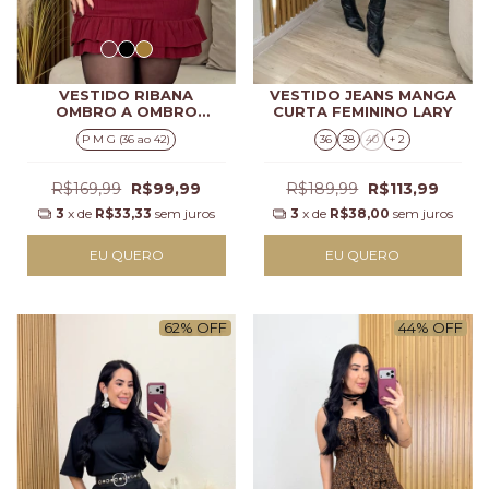
VESTIDO RIBANA
VESTIDO JEANS MANGA
OMBRO A OMBRO
CURTA FEMININO LARY
FEMININO KIARA
P M G (36 ao 42)
36
38
40
+ 2
R$169,99
R$99,99
R$189,99
R$113,99
3
x de
R$33,33
sem juros
3
x de
R$38,00
sem juros
EU QUERO
EU QUERO
62
%
OFF
44
%
OFF