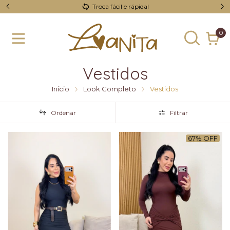
Troca fácil e rápida!
S
0
Vestidos
Início
Look Completo
Vestidos
Ordenar
Filtrar
67
%
OFF