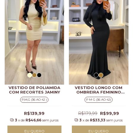
VESTIDO DE POLIAMIDA
VESTIDO LONGO COM
COM RECORTES JAMINY
OMBREIRA FEMININO
AMELIA
P,M,G (36 AO 42 )
P M G (36 AO 42)
R$139,99
R$179,99
R$99,99
3
x de
R$46,66
sem juros
3
x de
R$33,33
sem juros
EU QUERO
EU QUERO