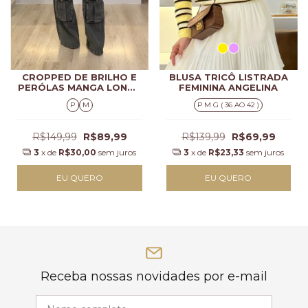
CROPPED DE BRILHO E
BLUSA TRICÔ LISTRADA
PERÓLAS MANGA LONGA
FEMININA ANGELINA
FEMININA LAILA
P
M
P M G ( 36 AO 42 )
R$149,99
R$89,99
R$139,99
R$69,99
3
x de
R$30,00
sem juros
3
x de
R$23,33
sem juros
EU QUERO
EU QUERO
Receba nossas novidades por e-mail