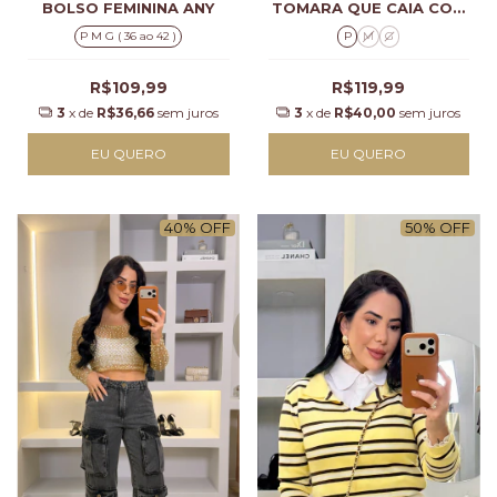
BOLSO FEMININA ANY
TOMARA QUE CAIA COM
ZÍPER BELINDA
P M G ( 36 ao 42 )
P
M
G
R$109,99
R$119,99
3
x de
R$36,66
sem juros
3
x de
R$40,00
sem juros
EU QUERO
EU QUERO
40
%
OFF
50
%
OFF