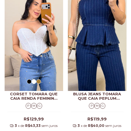
CORSET TOMARA QUE
BLUSA JEANS TOMARA
CAIA RENDA FEMININO
QUE CAIA PEPLUM
CECÍLIA
FEMININA MALU
P
M
G
P
M
G
R$129,99
R$119,99
3
x de
R$43,33
sem juros
3
x de
R$40,00
sem juros