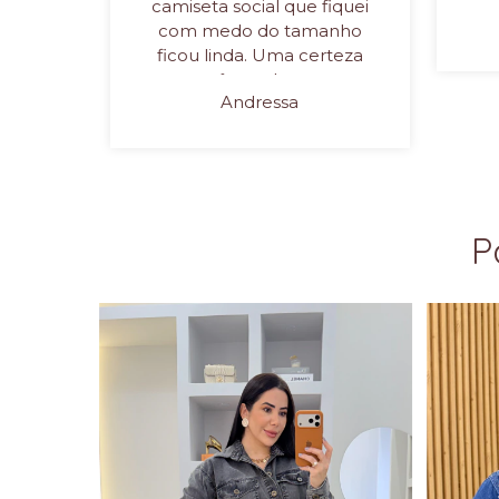
camiseta social que fiquei
com medo do tamanho
ficou linda. Uma certeza
que vocês ganharam uma
Andressa
nova cliente. Próximo mês
quero pegar outras peças.
Obrigada pelo
atendimento também
P