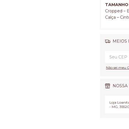
TAMANHO G
Cropped – 
Calça – Cin
MEIOS 
Não sei meu 
NOSSA 
Loja Loanita
- MG, 3552