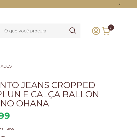
0
DADES
NTO JEANS CROPPED
PLUN E CALÇA BALLON
INO OHANA
99
em juros
hes