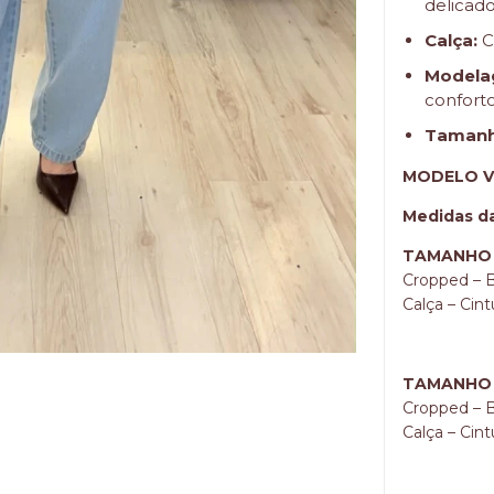
delicad
Calça:
C
Modela
confort
Tamanh
MODELO V
Medidas da
TAMANHO P
Cropped – 
Calça – Cin
TAMANHO M
Cropped – 
Calça – Cin