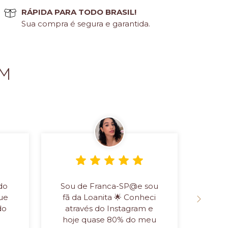
RÁPIDA PARA TODO BRASIL!
Sua compra é segura e garantida.
EM
do
Sou de Franca-SP@e sou
Oi s
ue
fã da Loanita 🌟 Conheci
do
através do Instagram e
qua
hoje quase 80% do meu