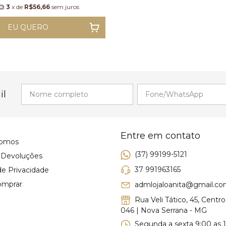
3
x de
R$56,66
sem juros
EU QUERO
il
Entre em contato
omos
(37) 99199-5121
e Devoluções
37 991963165
 de Privacidade
omprar
admlojaloanita@gmail.c
Rua Veli Tático, 45, Centro
046 | Nova Serrana - MG
Segunda a sexta 9:00 as 1