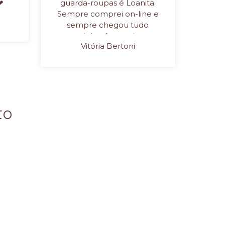
❤
guarda-roupas é Loanita.
qu
Sempre comprei on-line e
sempre chegou tudo
ate
certinho. As meninas
Vitória Bertoni
vendedoras são
maravilhosas! Loanita é
nota mil ✨🤍
to