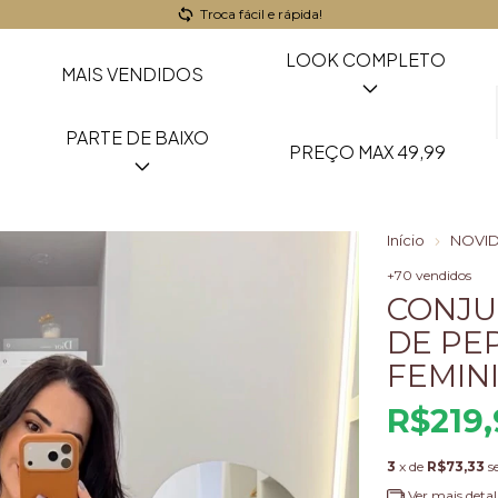
Troca fácil e rápida!
LOOK COMPLETO
MAIS VENDIDOS
PARTE DE BAIXO
PREÇO MAX 49,99
Início
NOVI
+70 vendidos
CONJU
DE PE
FEMIN
R$219,
3
x de
R$73,33
s
Ver mais detal