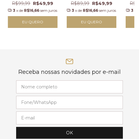
R$99,99
R$49,99
R$89,99
R$49,99
R$8
3
x de
R$16,66
sem juros
3
x de
R$16,66
sem juros
3
x 
EU QUERO
EU QUERO
Receba nossas novidades por e-mail