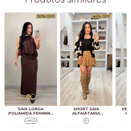
50
%
OFF
44
%
OFF
SAIA LONGA
SHORT SAIA
VES
POLIAMIDA FEMININA
ALFAIATARIA
OM
RAVENA
FEMININO EVA
FEM
ÚNICO
P