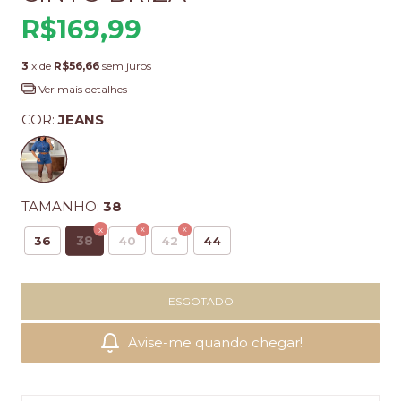
R$169,99
3
x de
R$56,66
sem juros
Ver mais detalhes
COR:
JEANS
TAMANHO:
38
38
36
40
42
44
Avise-me quando chegar!