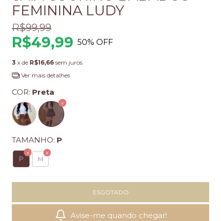
FEMININA LUDY
R$99,99
R$49,99
50
% OFF
3
x de
R$16,66
sem juros
Ver mais detalhes
COR:
Preta
TAMANHO:
P
P
M
Avise-me quando chegar!